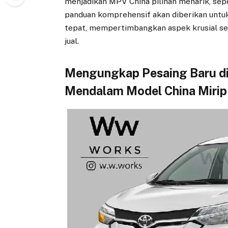
menjadikan MPV China pilihan menarik, sepert
panduan komprehensif akan diberikan unt
tepat, mempertimbangkan aspek krusial sep
jual.
Mengungkap Pesaing Baru d
Mendalam Model China Mirip