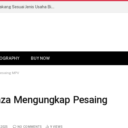
Tips Memilih Motor Roda Tiga Bak Belakang Sesuai Jenis Usaha Biar Untung Maksimal!
OGRAPHY
BUY NOW
Pesaing MPV
anza Mengungkap Pesaing
 2025
NO COMMENTS
9
VIEWS