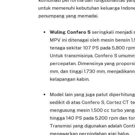
kombinasi performa dan fungsionalitas ya
untuk memenuhi kebutuhan keluarga Indone
penumpang yang memadai.
Wuling Confero S
seringkali menjadi
MPV ini ditenagai oleh mesin bensi
tenaga sekitar 107 PS pada 5.800 rp
Untuk transmisinya, Confero S umumny
percepatan. Dimensinya yang proporsi
mm, dan tinggi 1.730 mm, menjadikann
kelapangan kabin.
Model lain yang juga patut diperhitun
sedikit di atas Confero S, Cortez CT 
mengusung mesin 1.500 cc turbo yan
hingga 140 PS pada 5.200 rpm dan tor
Transmisi yang digunakan adalah Cont
menawarkan perpindahan gigi halus.