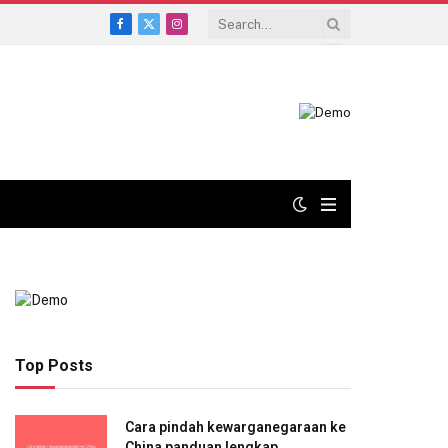
Facebook
X
Instagram
(Twitter)
Top Posts
Cara pindah kewarganegaraan ke
China panduan lengkap