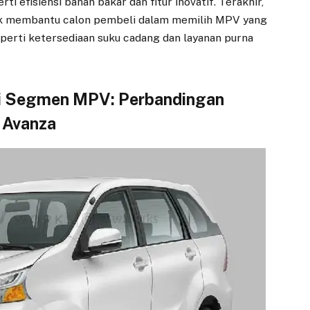
i efisiensi bahan bakar dan fitur inovatif. Terakhir,
uk membantu calon pembeli dalam memilih MPV yang
erti ketersediaan suku cadang dan layanan purna
i Segmen MPV: Perbandingan
 Avanza