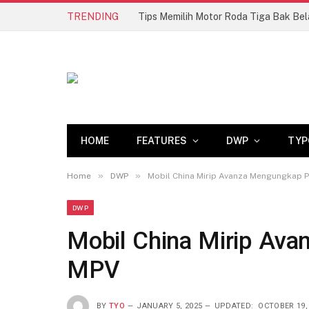
TRENDING
HOME
FEATURES
DWP
TYP
»
»
Home
DWP
Mobil China Mirip Avanza Mengungkap 
DWP
Mobil China Mirip Av
MPV
BY
TYO
JANUARY 5, 2025
UPDATED:
OCTOBER 19,