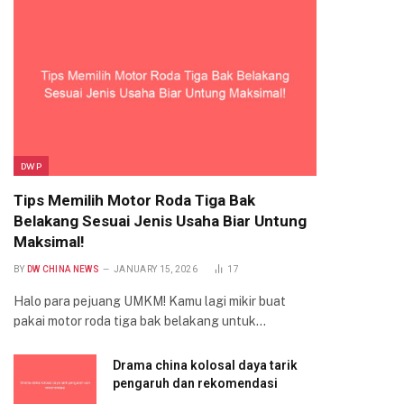
DWP
Tips Memilih Motor Roda Tiga Bak
Belakang Sesuai Jenis Usaha Biar Untung
Maksimal!
BY
DW CHINA NEWS
JANUARY 15, 2026
17
Halo para pejuang UMKM! Kamu lagi mikir buat
pakai motor roda tiga bak belakang untuk…
Drama china kolosal daya tarik
pengaruh dan rekomendasi