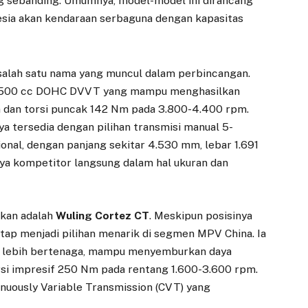
ng sebanding. Umumnya, model-model ini dirancang
sia akan kendaraan serbaguna dengan kapasitas
 salah satu nama yang muncul dalam perbincangan.
n 1.500 cc DOHC DVVT yang mampu menghasilkan
m dan torsi puncak 142 Nm pada 3.800-4.400 rpm.
a tersedia dengan pilihan transmisi manual 5-
onal, dengan panjang sekitar 4.530 mm, lebar 1.691
ya kompetitor langsung dalam hal ukuran dan
gkan adalah
Wuling Cortez CT
. Meskipun posisinya
tetap menjadi pilihan menarik di segmen MPV China. Ia
g lebih bertenaga, mampu menyemburkan daya
si impresif 250 Nm pada rentang 1.600-3.600 rpm.
inuously Variable Transmission (CVT) yang