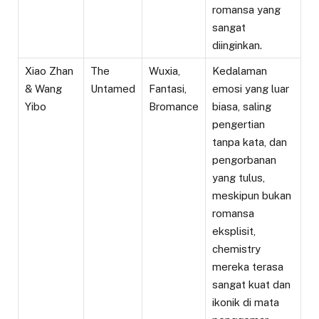
romansa yang
sangat
diinginkan.
Xiao Zhan
The
Wuxia,
Kedalaman
& Wang
Untamed
Fantasi,
emosi yang luar
Yibo
Bromance
biasa, saling
pengertian
tanpa kata, dan
pengorbanan
yang tulus,
meskipun bukan
romansa
eksplisit,
chemistry
mereka terasa
sangat kuat dan
ikonik di mata