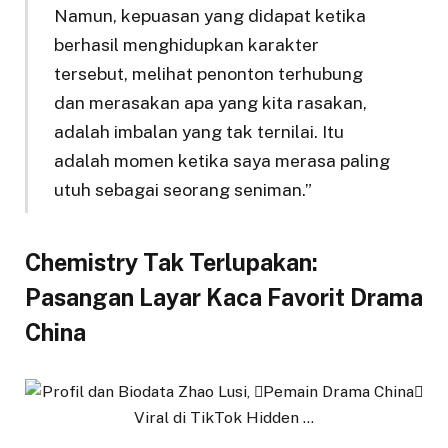
Namun, kepuasan yang didapat ketika
berhasil menghidupkan karakter
tersebut, melihat penonton terhubung
dan merasakan apa yang kita rasakan,
adalah imbalan yang tak ternilai. Itu
adalah momen ketika saya merasa paling
utuh sebagai seorang seniman.”
Chemistry Tak Terlupakan:
Pasangan Layar Kaca Favorit Drama
China