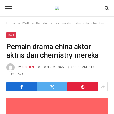
»
»
Home
DWP
Pemain drama china aktor aktris dan chemistry mereka
DWP
Pemain drama china aktor
aktris dan chemistry mereka
BY
BURHAN
OCTOBER 26, 2025
NO COMMENTS
22
VIEWS