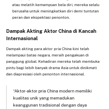
atau melatih kemampuan bela diri, mereka selalu
berusaha untuk meningkatkan diri demi tuntutan
peran dan ekspektasi penonton.
Dampak Akting Aktor China di Kancah
Internasional
Dampak akting para aktor pria China kini telah
melampaui batas negara, meraih pengakuan di
panggung global. Kehadiran mereka telah membuka
pintu bagi lebih banyak drama Asia untuk dinikmati
dan diapresiasi oleh penonton internasional.
“Aktor-aktor pria China modern memiliki
kualitas unik yang memadukan
keanggunan tradisional dengan daya