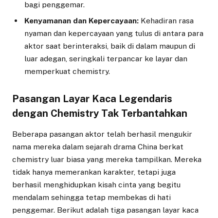
bagi penggemar.
Kenyamanan dan Kepercayaan:
Kehadiran rasa
nyaman dan kepercayaan yang tulus di antara para
aktor saat berinteraksi, baik di dalam maupun di
luar adegan, seringkali terpancar ke layar dan
memperkuat chemistry.
Pasangan Layar Kaca Legendaris
dengan Chemistry Tak Terbantahkan
Beberapa pasangan aktor telah berhasil mengukir
nama mereka dalam sejarah drama China berkat
chemistry luar biasa yang mereka tampilkan. Mereka
tidak hanya memerankan karakter, tetapi juga
berhasil menghidupkan kisah cinta yang begitu
mendalam sehingga tetap membekas di hati
penggemar. Berikut adalah tiga pasangan layar kaca