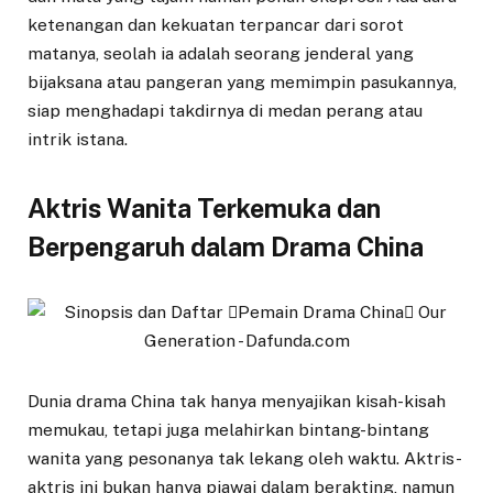
ketenangan dan kekuatan terpancar dari sorot
matanya, seolah ia adalah seorang jenderal yang
bijaksana atau pangeran yang memimpin pasukannya,
siap menghadapi takdirnya di medan perang atau
intrik istana.
Aktris Wanita Terkemuka dan
Berpengaruh dalam Drama China
Dunia drama China tak hanya menyajikan kisah-kisah
memukau, tetapi juga melahirkan bintang-bintang
wanita yang pesonanya tak lekang oleh waktu. Aktris-
aktris ini bukan hanya piawai dalam berakting, namun