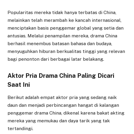
Popularitas mereka tidak hanya terbatas di China,
melainkan telah merambah ke kancah internasional,
menciptakan basis penggemar global yang setia dan
antusias. Melalui penampilan mereka, drama China
berhasil menembus batasan bahasa dan budaya,
menyuguhkan hiburan berkualitas tinggi yang relevan
bagi penonton dari berbagai latar belakang.
Aktor Pria Drama China Paling Dicari
Saat Ini
Berikut adalah empat aktor pria yang sedang naik
daun dan menjadi perbincangan hangat di kalangan
penggemar drama China, dikenal karena bakat akting
mereka yang memukau dan daya tarik yang tak
tertandingi.