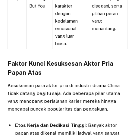
But You
karakter
disegani, serta
dengan
pilihan peran
kedalaman
yang
emosional
menantang.
yang luar
biasa.
Faktor Kunci Kesuksesan Aktor Pria
Papan Atas
Kesuksesan para aktor pria di industri drama China
tidak datang begitu saja. Ada beberapa pilar utama
yang menopang perjalanan karier mereka hingga
mencapai puncak popularitas dan pengakuan.
Etos Kerja dan Dedikasi Tinggi:
Banyak aktor
papan atas dikenal memiliki jadwal yang sangat