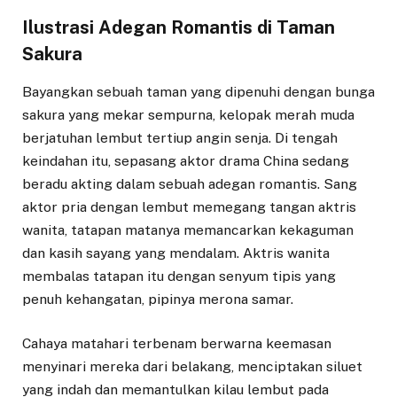
Ilustrasi Adegan Romantis di Taman
Sakura
Bayangkan sebuah taman yang dipenuhi dengan bunga
sakura yang mekar sempurna, kelopak merah muda
berjatuhan lembut tertiup angin senja. Di tengah
keindahan itu, sepasang aktor drama China sedang
beradu akting dalam sebuah adegan romantis. Sang
aktor pria dengan lembut memegang tangan aktris
wanita, tatapan matanya memancarkan kekaguman
dan kasih sayang yang mendalam. Aktris wanita
membalas tatapan itu dengan senyum tipis yang
penuh kehangatan, pipinya merona samar.
Cahaya matahari terbenam berwarna keemasan
menyinari mereka dari belakang, menciptakan siluet
yang indah dan memantulkan kilau lembut pada