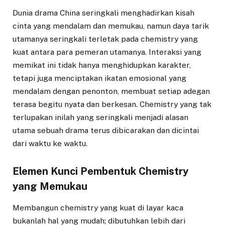
Dunia drama China seringkali menghadirkan kisah
cinta yang mendalam dan memukau, namun daya tarik
utamanya seringkali terletak pada chemistry yang
kuat antara para pemeran utamanya. Interaksi yang
memikat ini tidak hanya menghidupkan karakter,
tetapi juga menciptakan ikatan emosional yang
mendalam dengan penonton, membuat setiap adegan
terasa begitu nyata dan berkesan. Chemistry yang tak
terlupakan inilah yang seringkali menjadi alasan
utama sebuah drama terus dibicarakan dan dicintai
dari waktu ke waktu.
Elemen Kunci Pembentuk Chemistry
yang Memukau
Membangun chemistry yang kuat di layar kaca
bukanlah hal yang mudah; dibutuhkan lebih dari