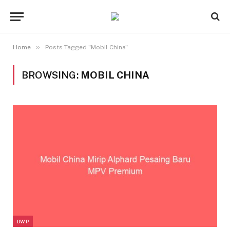
»
Home
Posts Tagged "Mobil China"
BROWSING:
MOBIL CHINA
DWP