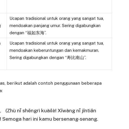
Ucapan tradisional untuk orang yang sangat tua,
g
mendoakan panjang umur. Sering digabungkan
dengan “福如东海”.
n
Ucapan tradisional untuk orang yang sangat tua,
mendoakan keberuntungan dan kemakmuran.
Sering digabungkan dengan “寿比南山”.
as, berikut adalah contoh penggunaan beberapa
a:
hēngrì kuàilè! Xīwàng nǐ jīntiān
! Semoga hari ini kamu bersenang-senang.