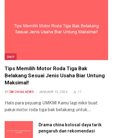
DWP
Tips Memilih Motor Roda Tiga Bak
Belakang Sesuai Jenis Usaha Biar Untung
Maksimal!
BY
DW CHINA NEWS
JANUARY 15, 2026
17
Halo para pejuang UMKM! Kamu lagi mikir buat
pakai motor roda tiga bak belakang untuk…
Drama china kolosal daya tarik
pengaruh dan rekomendasi