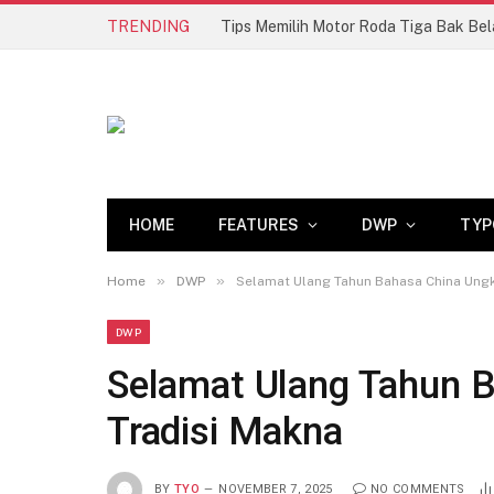
TRENDING
HOME
FEATURES
DWP
TYP
»
»
Home
DWP
Selamat Ulang Tahun Bahasa China Ung
DWP
Selamat Ulang Tahun 
Tradisi Makna
BY
TYO
NOVEMBER 7, 2025
NO COMMENTS