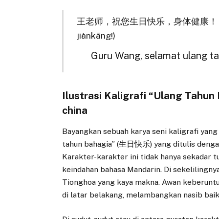
王老师，祝您生日快乐，身体健康！ (Wáng lǎos
jiànkāng!)
Guru Wang, selamat ulang ta
Ilustrasi Kaligrafi “Ulang Tahu
china
Bayangkan sebuah karya seni kaligrafi yan
tahun bahagia” (生日快乐) yang ditulis dengan
Karakter-karakter ini tidak hanya sekadar t
keindahan bahasa Mandarin. Di sekelilingny
Tionghoa yang kaya makna. Awan keberuntu
di latar belakang, melambangkan nasib baik