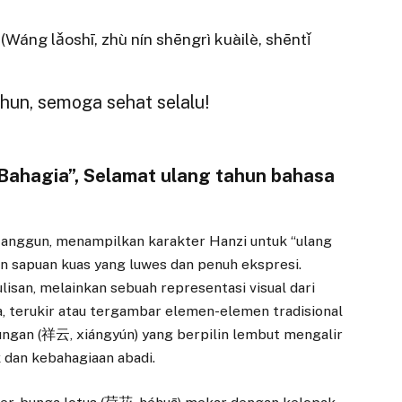
hī, zhù nín shēngrì kuàilè, shēntǐ
hun, semoga sehat selalu!
n Bahagia”, Selamat ulang tahun bahasa
g anggun, menampilkan karakter Hanzi untuk “ulang
 sapuan kuas yang luwes dan penuh ekspresi.
ulisan, melainkan sebuah representasi visual dari
a, terukir atau tergambar elemen-elemen tradisional
ngan (祥云, xiángyún) yang berpilin lembut mengalir
 dan kebahagiaan abadi.