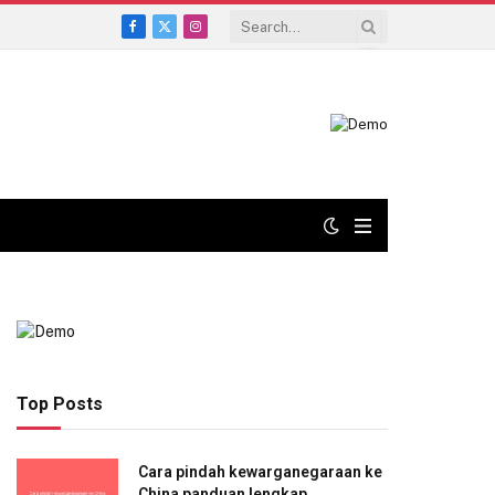
Facebook
X
Instagram
(Twitter)
Top Posts
Cara pindah kewarganegaraan ke
China panduan lengkap