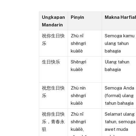
Ungkapan
Pinyin
Makna Harfia
Mandarin
祝你生日快
Zhù nǐ
Semoga kamu
乐
shēngrì
ulang tahun
kuàilè
bahagia
生日快乐
Shēngrì
Ulang tahun
kuàilè
bahagia
祝您生日快
Zhù nín
Semoga Anda
乐
shēngrì
(formal) ulang
kuàilè
tahun bahagia
祝你生日快
Zhù nǐ
Selamat ulang
乐，青春永
shēngrì
tahun, semoga
驻
kuàilè,
awet muda