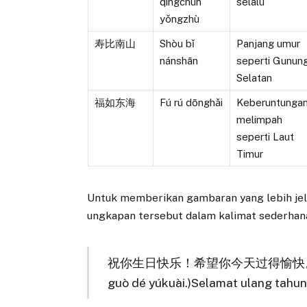
qīngchūn
selalu
yǒngzhù
寿比南山
Shòu bǐ
Panjang umur
nánshān
seperti Gunun
Selatan
福如东海
Fú rú dōnghǎi
Keberuntunga
melimpah
seperti Laut
Timur
Untuk memberikan gambaran yang lebih jel
ungkapan tersebut dalam kalimat sederhan
祝你生日快乐！希望你今天过得愉快。 (Zhù nǐ s
guò dé yúkuài.)Selamat ulang tahun