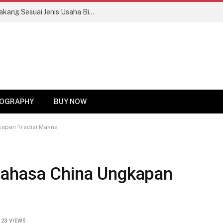
Tips Memilih Motor Roda Tiga Bak Belakang Sesuai Jenis Usaha Biar Untung Maksimal!
OGRAPHY
BUY NOW
kapan Tradisi Makna
Bahasa China Ungkapan
23
VIEWS