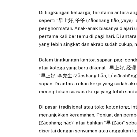
Di lingkungan keluarga, terutama antara an
seperti “早上好, 爷爷 (Zǎoshang hǎo, yéye)” 
penghormatan. Anak-anak biasanya diajari 
pertama kali bertemu di pagi hari. Di antar
yang lebih singkat dan akrab sudah cukup, 
Dalam lingkungan kantor, sapaan pagi cend
atau kolega yang baru dikenal. “早上好, 经理 (Z
“早上好, 李先生 (Zǎoshang hǎo, Lǐ xiānshēng)” 
sopan. Di antara rekan kerja yang sudah akr
menciptakan suasana kerja yang lebih santa
Di pasar tradisional atau toko kelontong, in
menunjukkan keramahan. Penjual dan pem
(Zǎoshang hǎo)” atau bahkan “早 (Zǎo)” seba
disertai dengan senyuman atau anggukan ke