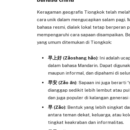
Keragaman geografis Tiongkok telah melahi
cara unik dalam mengucapkan salam pagi. 
bahasa resmi, dialek lokal tetap berperan p
mempengaruhi cara sapaan disampaikan. Ber
yang umum ditemukan di Tiongkok:
早上好 (Zǎoshang hǎo)
: Ini adalah uc
dalam bahasa Mandarin. Dapat digunak
maupun informal, dan dipahami di selu
早安 (Zǎo ān)
: Sapaan ini juga berarti
dianggap sedikit lebih lembut atau p
dan juga populer di kalangan generasi
早 (Zǎo)
: Bentuk yang lebih singkat 
antara teman dekat, keluarga, atau ko
tingkat keakraban dan informalitas.