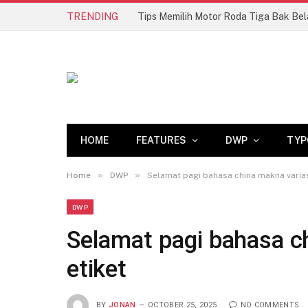
TRENDING
HOME
FEATURES
DWP
TYP
»
»
Home
DWP
Selamat pagi bahasa china makna varias
DWP
Selamat pagi bahasa c
etiket
BY
JONAN
OCTOBER 25, 2025
NO COMMENTS