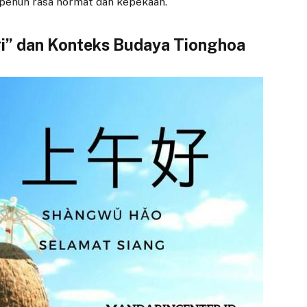
 penuh rasa hormat dan kepekaan.
gi” dan Konteks Budaya Tionghoa