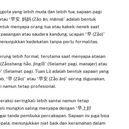
ggota yang lebih muda dan lebih tua, sapaan pagi
atau “早安, 妈妈 (Zǎo ān, māma)” adalah bentuk
untuk menyapa orang tua atau kakek-nenek saat
a pasangan atau saudara kandung, ucapan “早 (Zǎo)”
menunjukkan kedekatan tanpa perlu formalitas.
erung lebih formal, terutama saat menyapa atasan
ǎoshang hǎo, jīnglǐ)” (Selamat pagi, manajer) atau
(Selamat pagi, Tuan Li) adalah bentuk sapaan yang
ab, “早 (Zǎo)” atau “早安 (Zǎo ān)” sering digunakan,
i namun tetap profesional.
teraksi seringkali lebih santai namun tetap
beli mungkin saling menyapa dengan “早上好
gai tanda pembuka percakapan. Sapaan ini juga bisa
pala, menunjukkan niat baik dan keramahan dalam