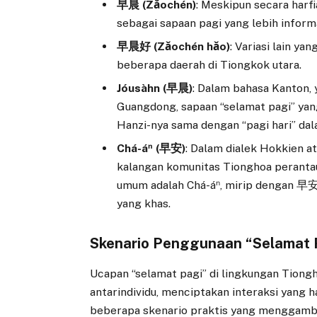
早晨 (Zǎochén)
: Meskipun secara harfi
sebagai sapaan pagi yang lebih inform
早晨好 (Zǎochén hǎo)
: Variasi lain ya
beberapa daerah di Tiongkok utara.
Jóusàhn (早晨)
: Dalam bahasa Kanton,
Guangdong, sapaan “selamat pagi” yan
Hanzi-nya sama dengan “pagi hari” da
Chá-áⁿ (早安)
: Dalam dialek Hokkien at
kalangan komunitas Tionghoa perantau
umum adalah Chá-áⁿ, mirip dengan 早安 
yang khas.
Skenario Penggunaan “Selamat Pa
Ucapan “selamat pagi” di lingkungan Tiong
antarindividu, menciptakan interaksi yang 
beberapa skenario praktis yang menggamb