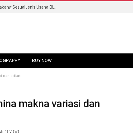
Tips Memilih Motor Roda Tiga Bak Belakang Sesuai Jenis Usaha Biar Untung Maksimal!
OGRAPHY
BUY NOW
i dan etiket
hina makna variasi dan
18
VIEWS