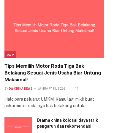
DWP
Tips Memilih Motor Roda Tiga Bak
Belakang Sesuai Jenis Usaha Biar Untung
Maksimal!
BY
DW CHINA NEWS
JANUARY 15, 2026
17
Halo para pejuang UMKM! Kamu lagi mikir buat
pakai motor roda tiga bak belakang untuk…
Drama china kolosal daya tarik
pengaruh dan rekomendasi