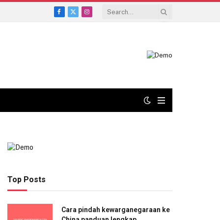
Facebook
X
Instagram
(Twitter)
Top Posts
Cara pindah kewarganegaraan ke
China panduan lengkap