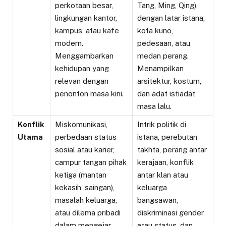
perkotaan besar,
Tang, Ming, Qing),
lingkungan kantor,
dengan latar istana,
kampus, atau kafe
kota kuno,
modern.
pedesaan, atau
Menggambarkan
medan perang.
kehidupan yang
Menampilkan
relevan dengan
arsitektur, kostum,
penonton masa kini.
dan adat istiadat
masa lalu.
Konflik
Miskomunikasi,
Intrik politik di
Utama
perbedaan status
istana, perebutan
sosial atau karier,
takhta, perang antar
campur tangan pihak
kerajaan, konflik
ketiga (mantan
antar klan atau
kekasih, saingan),
keluarga
masalah keluarga,
bangsawan,
atau dilema pribadi
diskriminasi gender
dalam mengejar
atau status, dan