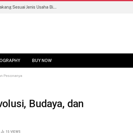
Tips Memilih Motor Roda Tiga Bak Belakang Sesuai Jenis Usaha Biar Untung Maksimal!
OGRAPHY
BUY NOW
an Pesonanya
olusi, Budaya, dan
15
VIEWS