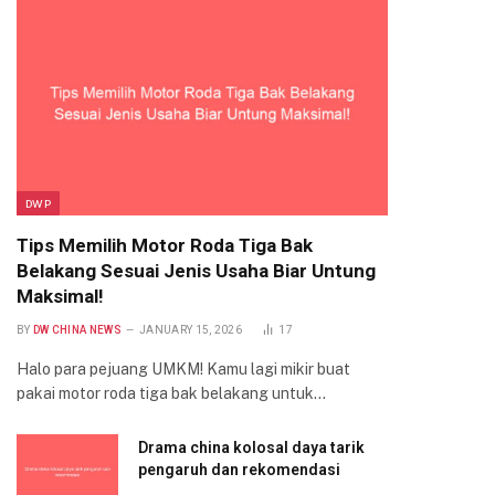
DWP
Tips Memilih Motor Roda Tiga Bak
Belakang Sesuai Jenis Usaha Biar Untung
Maksimal!
BY
DW CHINA NEWS
JANUARY 15, 2026
17
Halo para pejuang UMKM! Kamu lagi mikir buat
pakai motor roda tiga bak belakang untuk…
Drama china kolosal daya tarik
pengaruh dan rekomendasi