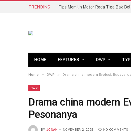
TRENDING
HOME
FEATURES
DWP
TYP
»
»
Home
DWP
Drama china modern Evolusi, Budaya, d
DWP
Drama china modern Ev
Pesonanya
BY
JONAN
NOVEMBER 2, 2025
NO COMMENTS