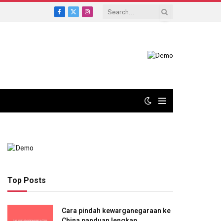
Facebook
X
Instagram
(Twitter)
Top Posts
Cara pindah kewarganegaraan ke
China panduan lengkap