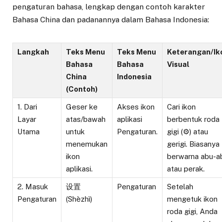
pengaturan bahasa, lengkap dengan contoh karakter
Bahasa China dan padanannya dalam Bahasa Indonesia:
Langkah
Teks Menu
Teks Menu
Keterangan/Ik
Bahasa
Bahasa
Visual
China
Indonesia
(Contoh)
1. Dari
Geser ke
Akses ikon
Cari ikon
Layar
atas/bawah
aplikasi
berbentuk roda
Utama
untuk
Pengaturan.
gigi (⚙️) atau
menemukan
gerigi. Biasanya
ikon
berwarna abu-a
aplikasi.
atau perak.
2. Masuk
设置
Pengaturan
Setelah
Pengaturan
(Shèzhì)
mengetuk ikon
roda gigi, Anda