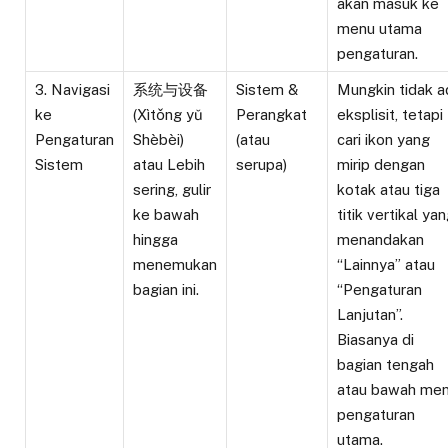
akan masuk ke
menu utama
pengaturan.
3. Navigasi
系统与设备
Sistem &
Mungkin tidak a
ke
(Xìtǒng yǔ
Perangkat
eksplisit, tetapi
Pengaturan
Shèbèi)
(atau
cari ikon yang
Sistem
atau Lebih
serupa)
mirip dengan
sering, gulir
kotak atau tiga
ke bawah
titik vertikal ya
hingga
menandakan
menemukan
“Lainnya” atau
bagian ini.
“Pengaturan
Lanjutan”.
Biasanya di
bagian tengah
atau bawah me
pengaturan
utama.