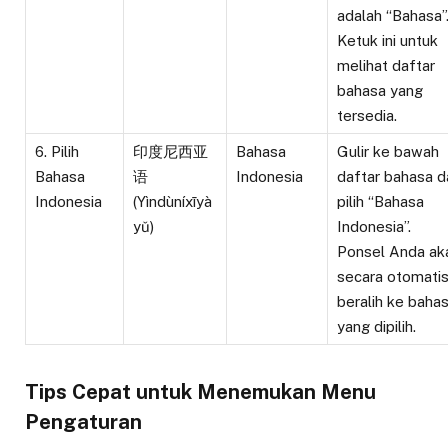
adalah “Bahasa”
Ketuk ini untuk
melihat daftar
bahasa yang
tersedia.
6. Pilih
印度尼西亚
Bahasa
Gulir ke bawah
Bahasa
语
Indonesia
daftar bahasa d
Indonesia
(Yìndùníxīyà
pilih “Bahasa
yǔ)
Indonesia”.
Ponsel Anda ak
secara otomati
beralih ke baha
yang dipilih.
Tips Cepat untuk Menemukan Menu
Pengaturan