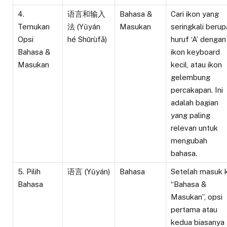
4.
语言和输入
Bahasa &
Cari ikon yang
Temukan
法 (Yǔyán
Masukan
seringkali berup
Opsi
hé Shūrùfǎ)
huruf ‘A’ dengan
Bahasa &
ikon keyboard
Masukan
kecil, atau ikon
gelembung
percakapan. Ini
adalah bagian
yang paling
relevan untuk
mengubah
bahasa.
5. Pilih
语言 (Yǔyán)
Bahasa
Setelah masuk 
Bahasa
“Bahasa &
Masukan”, opsi
pertama atau
kedua biasanya