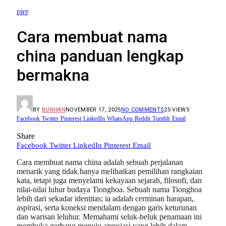
DWP
Cara membuat nama
china panduan lengkap
bermakna
BY
BURHAN
NOVEMBER 17, 2025
NO COMMENTS
25
VIEWS
Facebook
Twitter
Pinterest
LinkedIn
WhatsApp
Reddit
Tumblr
Email
Share
Facebook
Twitter
LinkedIn
Pinterest
Email
Cara membuat nama china adalah sebuah perjalanan
menarik yang tidak hanya melibatkan pemilihan rangkaian
kata, tetapi juga menyelami kekayaan sejarah, filosofi, dan
nilai-nilai luhur budaya Tionghoa. Sebuah nama Tionghoa
lebih dari sekadar identitas; ia adalah cerminan harapan,
aspirasi, serta koneksi mendalam dengan garis keturunan
dan warisan leluhur. Memahami seluk-beluk penamaan ini
membuka gerbang menuju apresiasi yang lebih dalam