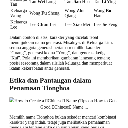
Tan
Wei
Long
Tan
Jian
Hua
Tan
Li
Ying
Tan
Keluarga
Wong
Zhi
Wong
Bo
Wong
Fu
Sheng
Wong
Qiang
Han
Keluarga
Lee
Chun
Lei
Lee
Xiao
Mei
Lee
Jie
Feng
Lee
Dalam contoh di atas, karakter yang dicetak tebal
menunjukkan nama generasi. Misalnya, di Keluarga Lim,
semua anggota generasi pertama memiliki karakter
“Guang”, generasi kedua “Yong”, dan generasi ketiga
“Kai”. Pola ini memberikan gambaran langsung tentang
posisi seseorang dalam silsilah keluarga dan memperkuat
ikatan kekerabatan antar generasi.
Etika dan Pantangan dalam
Penamaan Tionghoa
Memilih nama Tionghoa bukan sekadar mencari kombinasi
karakter yang indah, tetapi juga melibatkan pemahaman
mendalam tentang etika dan pantangan yang berlaku.