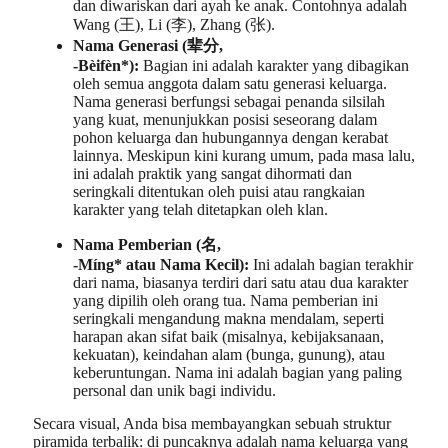
dan diwariskan dari ayah ke anak. Contohnya adalah
Wang (王), Li (李), Zhang (张).
Nama Generasi (辈分,
-Bèifèn*):
Bagian ini adalah karakter yang dibagikan
oleh semua anggota dalam satu generasi keluarga.
Nama generasi berfungsi sebagai penanda silsilah
yang kuat, menunjukkan posisi seseorang dalam
pohon keluarga dan hubungannya dengan kerabat
lainnya. Meskipun kini kurang umum, pada masa lalu,
ini adalah praktik yang sangat dihormati dan
seringkali ditentukan oleh puisi atau rangkaian
karakter yang telah ditetapkan oleh klan.
Nama Pemberian (名,
-Míng* atau Nama Kecil):
Ini adalah bagian terakhir
dari nama, biasanya terdiri dari satu atau dua karakter
yang dipilih oleh orang tua. Nama pemberian ini
seringkali mengandung makna mendalam, seperti
harapan akan sifat baik (misalnya, kebijaksanaan,
kekuatan), keindahan alam (bunga, gunung), atau
keberuntungan. Nama ini adalah bagian yang paling
personal dan unik bagi individu.
Secara visual, Anda bisa membayangkan sebuah struktur
piramida terbalik: di puncaknya adalah nama keluarga yang