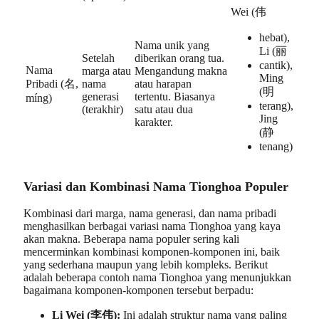
Wei (伟
hebat),
Nama unik yang
Li (丽
Setelah
diberikan orang tua.
cantik),
Nama
marga atau
Mengandung makna
Ming
Pribadi (名,
nama
atau harapan
(明
generasi
tertentu. Biasanya
míng)
terang),
(terakhir)
satu atau dua
Jing
karakter.
(静
tenang)
Variasi dan Kombinasi Nama Tionghoa Populer
Kombinasi dari marga, nama generasi, dan nama pribadi
menghasilkan berbagai variasi nama Tionghoa yang kaya
akan makna. Beberapa nama populer sering kali
mencerminkan kombinasi komponen-komponen ini, baik
yang sederhana maupun yang lebih kompleks. Berikut
adalah beberapa contoh nama Tionghoa yang menunjukkan
bagaimana komponen-komponen tersebut berpadu:
Li Wei (李伟):
Ini adalah struktur nama yang paling