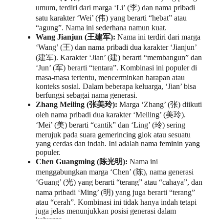
umum, terdiri dari marga ‘Li’ (李) dan nama pribadi
satu karakter ‘Wei’ (伟) yang berarti “hebat” atau
“agung”. Nama ini sederhana namun kuat.
Wang Jianjun (王建军):
Nama ini terdiri dari marga
‘Wang’ (王) dan nama pribadi dua karakter ‘Jianjun’
(建军). Karakter ‘Jian’ (建) berarti “membangun” dan
‘Jun’ (军) berarti “tentara”. Kombinasi ini populer di
masa-masa tertentu, mencerminkan harapan atau
konteks sosial. Dalam beberapa keluarga, ‘Jian’ bisa
berfungsi sebagai nama generasi.
Zhang Meiling (张美玲):
Marga ‘Zhang’ (张) diikuti
oleh nama pribadi dua karakter ‘Meiling’ (美玲).
‘Mei’ (美) berarti “cantik” dan ‘Ling’ (玲) sering
merujuk pada suara gemerincing giok atau sesuatu
yang cerdas dan indah. Ini adalah nama feminin yang
populer.
Chen Guangming (陈光明):
Nama ini
menggabungkan marga ‘Chen’ (陈), nama generasi
‘Guang’ (光) yang berarti “terang” atau “cahaya”, dan
nama pribadi ‘Ming’ (明) yang juga berarti “terang”
atau “cerah”. Kombinasi ini tidak hanya indah tetapi
juga jelas menunjukkan posisi generasi dalam