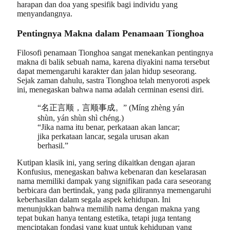
harapan dan doa yang spesifik bagi individu yang
menyandangnya.
Pentingnya Makna dalam Penamaan Tionghoa
Filosofi penamaan Tionghoa sangat menekankan pentingnya
makna di balik sebuah nama, karena diyakini nama tersebut
dapat memengaruhi karakter dan jalan hidup seseorang.
Sejak zaman dahulu, sastra Tionghoa telah menyoroti aspek
ini, menegaskan bahwa nama adalah cerminan esensi diri.
“名正言顺，言顺事成。” (Míng zhèng yán
shùn, yán shùn shì chéng.)
“Jika nama itu benar, perkataan akan lancar;
jika perkataan lancar, segala urusan akan
berhasil.”
Kutipan klasik ini, yang sering dikaitkan dengan ajaran
Konfusius, menegaskan bahwa kebenaran dan keselarasan
nama memiliki dampak yang signifikan pada cara seseorang
berbicara dan bertindak, yang pada gilirannya memengaruhi
keberhasilan dalam segala aspek kehidupan. Ini
menunjukkan bahwa memilih nama dengan makna yang
tepat bukan hanya tentang estetika, tetapi juga tentang
menciptakan fondasi yang kuat untuk kehidupan yang