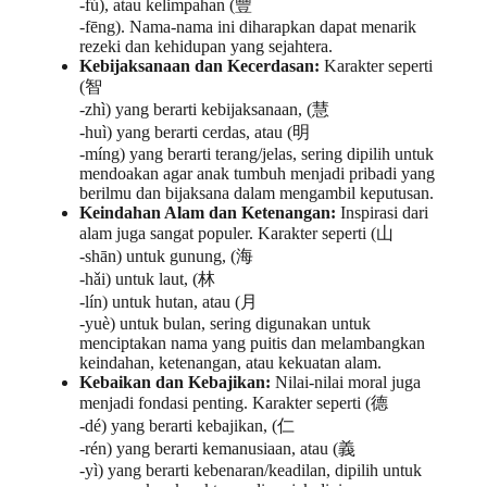
-fú), atau kelimpahan (豐
-fēng). Nama-nama ini diharapkan dapat menarik
rezeki dan kehidupan yang sejahtera.
Kebijaksanaan dan Kecerdasan:
Karakter seperti
(智
-zhì) yang berarti kebijaksanaan, (慧
-huì) yang berarti cerdas, atau (明
-míng) yang berarti terang/jelas, sering dipilih untuk
mendoakan agar anak tumbuh menjadi pribadi yang
berilmu dan bijaksana dalam mengambil keputusan.
Keindahan Alam dan Ketenangan:
Inspirasi dari
alam juga sangat populer. Karakter seperti (山
-shān) untuk gunung, (海
-hǎi) untuk laut, (林
-lín) untuk hutan, atau (月
-yuè) untuk bulan, sering digunakan untuk
menciptakan nama yang puitis dan melambangkan
keindahan, ketenangan, atau kekuatan alam.
Kebaikan dan Kebajikan:
Nilai-nilai moral juga
menjadi fondasi penting. Karakter seperti (德
-dé) yang berarti kebajikan, (仁
-rén) yang berarti kemanusiaan, atau (義
-yì) yang berarti kebenaran/keadilan, dipilih untuk