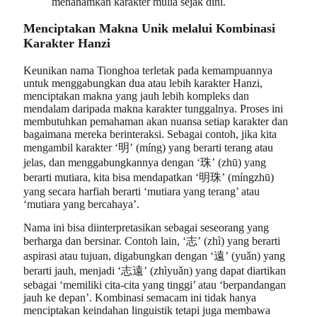
menanamkan karakter mulia sejak dini.
Menciptakan Makna Unik melalui Kombinasi
Karakter Hanzi
Keunikan nama Tionghoa terletak pada kemampuannya
untuk menggabungkan dua atau lebih karakter Hanzi,
menciptakan makna yang jauh lebih kompleks dan
mendalam daripada makna karakter tunggalnya. Proses ini
membutuhkan pemahaman akan nuansa setiap karakter dan
bagaimana mereka berinteraksi. Sebagai contoh, jika kita
mengambil karakter ‘明’ (míng) yang berarti terang atau
jelas, dan menggabungkannya dengan ‘珠’ (zhū) yang
berarti mutiara, kita bisa mendapatkan ‘明珠’ (míngzhū)
yang secara harfiah berarti ‘mutiara yang terang’ atau
‘mutiara yang bercahaya’.
Nama ini bisa diinterpretasikan sebagai seseorang yang
berharga dan bersinar. Contoh lain, ‘志’ (zhì) yang berarti
aspirasi atau tujuan, digabungkan dengan ‘遠’ (yuǎn) yang
berarti jauh, menjadi ‘志遠’ (zhìyuǎn) yang dapat diartikan
sebagai ‘memiliki cita-cita yang tinggi’ atau ‘berpandangan
jauh ke depan’. Kombinasi semacam ini tidak hanya
menciptakan keindahan linguistik tetapi juga membawa