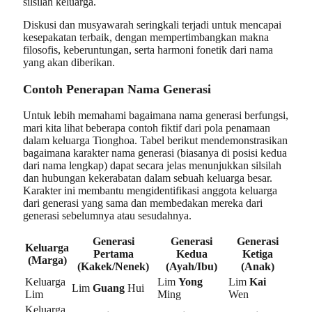
silsilah keluarga.
Diskusi dan musyawarah seringkali terjadi untuk mencapai
kesepakatan terbaik, dengan mempertimbangkan makna
filosofis, keberuntungan, serta harmoni fonetik dari nama
yang akan diberikan.
Contoh Penerapan Nama Generasi
Untuk lebih memahami bagaimana nama generasi berfungsi,
mari kita lihat beberapa contoh fiktif dari pola penamaan
dalam keluarga Tionghoa. Tabel berikut mendemonstrasikan
bagaimana karakter nama generasi (biasanya di posisi kedua
dari nama lengkap) dapat secara jelas menunjukkan silsilah
dan hubungan kekerabatan dalam sebuah keluarga besar.
Karakter ini membantu mengidentifikasi anggota keluarga
dari generasi yang sama dan membedakan mereka dari
generasi sebelumnya atau sesudahnya.
Generasi
Generasi
Generasi
Keluarga
Pertama
Kedua
Ketiga
(Marga)
(Kakek/Nenek)
(Ayah/Ibu)
(Anak)
Keluarga
Lim
Yong
Lim
Kai
Lim
Guang
Hui
Lim
Ming
Wen
Keluarga