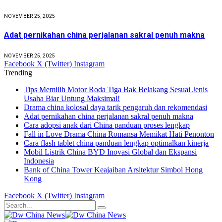
NOVEMBER 25, 2025
Adat pernikahan china perjalanan sakral penuh makna
NOVEMBER 25, 2025
Facebook
X (Twitter)
Instagram
Trending
Tips Memilih Motor Roda Tiga Bak Belakang Sesuai Jenis
Usaha Biar Untung Maksimal!
Drama china kolosal daya tarik pengaruh dan rekomendasi
Adat pernikahan china perjalanan sakral penuh makna
Cara adopsi anak dari China panduan proses lengkap
Fall in Love Drama China Romansa Memikat Hati Penonton
Cara flash tablet china panduan lengkap optimalkan kinerja
Mobil Listrik China BYD Inovasi Global dan Ekspansi
Indonesia
Bank of China Tower Keajaiban Arsitektur Simbol Hong
Kong
Facebook
X (Twitter)
Instagram