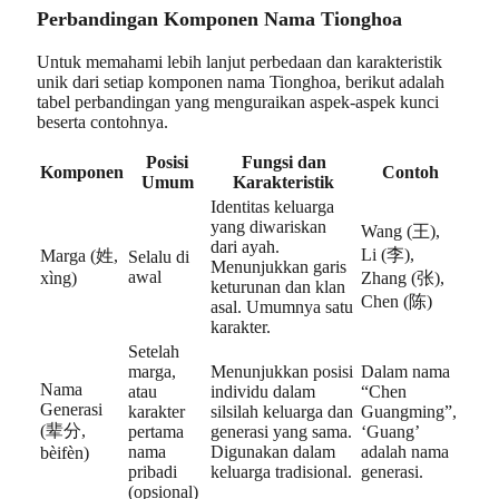
Perbandingan Komponen Nama Tionghoa
Untuk memahami lebih lanjut perbedaan dan karakteristik
unik dari setiap komponen nama Tionghoa, berikut adalah
tabel perbandingan yang menguraikan aspek-aspek kunci
beserta contohnya.
Posisi
Fungsi dan
Komponen
Contoh
Umum
Karakteristik
Identitas keluarga
yang diwariskan
Wang (王),
dari ayah.
Li (李),
Marga (姓,
Selalu di
Menunjukkan garis
awal
xìng)
Zhang (张),
keturunan dan klan
Chen (陈)
asal. Umumnya satu
karakter.
Setelah
marga,
Menunjukkan posisi
Dalam nama
Nama
atau
individu dalam
“Chen
Generasi
karakter
silsilah keluarga dan
Guangming”,
(辈分,
pertama
generasi yang sama.
‘Guang’
nama
Digunakan dalam
adalah nama
bèifèn)
pribadi
keluarga tradisional.
generasi.
(opsional)