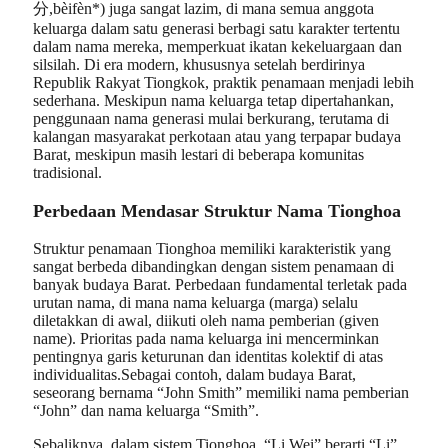
分,bèifèn*) juga sangat lazim, di mana semua anggota
keluarga dalam satu generasi berbagi satu karakter tertentu
dalam nama mereka, memperkuat ikatan kekeluargaan dan
silsilah. Di era modern, khususnya setelah berdirinya
Republik Rakyat Tiongkok, praktik penamaan menjadi lebih
sederhana. Meskipun nama keluarga tetap dipertahankan,
penggunaan nama generasi mulai berkurang, terutama di
kalangan masyarakat perkotaan atau yang terpapar budaya
Barat, meskipun masih lestari di beberapa komunitas
tradisional.
Perbedaan Mendasar Struktur Nama Tionghoa
Struktur penamaan Tionghoa memiliki karakteristik yang
sangat berbeda dibandingkan dengan sistem penamaan di
banyak budaya Barat. Perbedaan fundamental terletak pada
urutan nama, di mana nama keluarga (marga) selalu
diletakkan di awal, diikuti oleh nama pemberian (given
name). Prioritas pada nama keluarga ini mencerminkan
pentingnya garis keturunan dan identitas kolektif di atas
individualitas.Sebagai contoh, dalam budaya Barat,
seseorang bernama “John Smith” memiliki nama pemberian
“John” dan nama keluarga “Smith”.
Sebaliknya, dalam sistem Tionghoa, “Li Wei” berarti “Li”