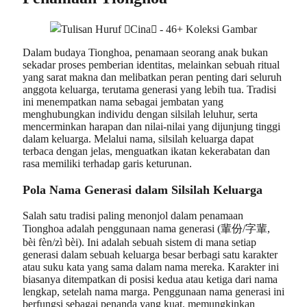
Dalam budaya Tionghoa, penamaan seorang anak bukan
sekadar proses pemberian identitas, melainkan sebuah ritual
yang sarat makna dan melibatkan peran penting dari seluruh
anggota keluarga, terutama generasi yang lebih tua. Tradisi
ini menempatkan nama sebagai jembatan yang
menghubungkan individu dengan silsilah leluhur, serta
mencerminkan harapan dan nilai-nilai yang dijunjung tinggi
dalam keluarga. Melalui nama, silsilah keluarga dapat
terbaca dengan jelas, menguatkan ikatan kekerabatan dan
rasa memiliki terhadap garis keturunan.
Pola Nama Generasi dalam Silsilah Keluarga
Salah satu tradisi paling menonjol dalam penamaan
Tionghoa adalah penggunaan nama generasi (輩份/字輩,
bèi fèn/zì bèi). Ini adalah sebuah sistem di mana setiap
generasi dalam sebuah keluarga besar berbagi satu karakter
atau suku kata yang sama dalam nama mereka. Karakter ini
biasanya ditempatkan di posisi kedua atau ketiga dari nama
lengkap, setelah nama marga. Penggunaan nama generasi ini
berfungsi sebagai penanda yang kuat, memungkinkan