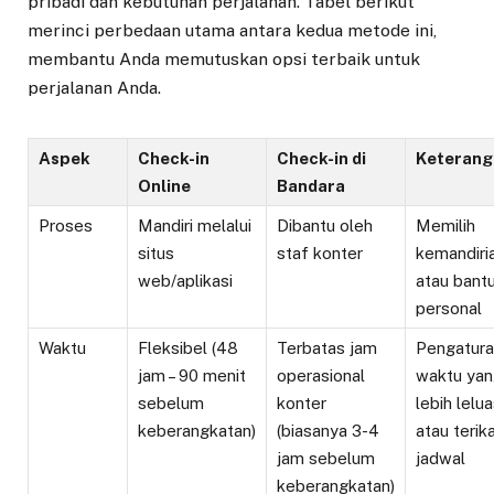
pribadi dan kebutuhan perjalanan. Tabel berikut
merinci perbedaan utama antara kedua metode ini,
membantu Anda memutuskan opsi terbaik untuk
perjalanan Anda.
Aspek
Check-in
Check-in di
Keterang
Online
Bandara
Proses
Mandiri melalui
Dibantu oleh
Memilih
situs
staf konter
kemandiri
web/aplikasi
atau bant
personal
Waktu
Fleksibel (48
Terbatas jam
Pengatur
jam – 90 menit
operasional
waktu ya
sebelum
konter
lebih lelu
keberangkatan)
(biasanya 3-4
atau terik
jam sebelum
jadwal
keberangkatan)