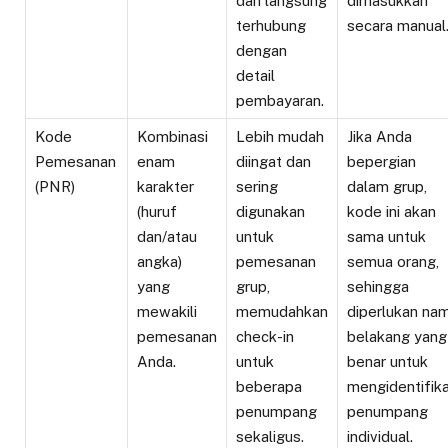
dan langsung
dimasukkan
terhubung
secara manual
dengan
detail
pembayaran.
Kode
Kombinasi
Lebih mudah
Jika Anda
Pemesanan
enam
diingat dan
bepergian
(PNR)
karakter
sering
dalam grup,
(huruf
digunakan
kode ini akan
dan/atau
untuk
sama untuk
angka)
pemesanan
semua orang,
yang
grup,
sehingga
mewakili
memudahkan
diperlukan na
pemesanan
check-in
belakang yang
Anda.
untuk
benar untuk
beberapa
mengidentifika
penumpang
penumpang
sekaligus.
individual.