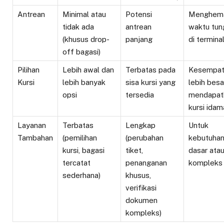
Antrean
Minimal atau
Potensi
Menghem
tidak ada
antrean
waktu tun
(khusus drop-
panjang
di termina
off bagasi)
Pilihan
Lebih awal dan
Terbatas pada
Kesempat
Kursi
lebih banyak
sisa kursi yang
lebih besa
opsi
tersedia
mendapat
kursi idam
Layanan
Terbatas
Lengkap
Untuk
Tambahan
(pemilihan
(perubahan
kebutuha
kursi, bagasi
tiket,
dasar ata
tercatat
penanganan
kompleks
sederhana)
khusus,
verifikasi
dokumen
kompleks)