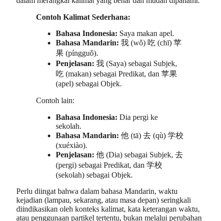
dalam merangkai kalimat yang benar dan mudah dipahami.
Contoh Kalimat Sederhana:
Bahasa Indonesia:
Saya makan apel.
Bahasa Mandarin:
我 (wǒ) 吃 (chī) 苹
果 (píngguǒ).
Penjelasan:
我 (Saya) sebagai Subjek,
吃 (makan) sebagai Predikat, dan 苹果
(apel) sebagai Objek.
Contoh lain:
Bahasa Indonesia:
Dia pergi ke
sekolah.
Bahasa Mandarin:
他 (tā) 去 (qù) 学校
(xuéxiào).
Penjelasan:
他 (Dia) sebagai Subjek, 去
(pergi) sebagai Predikat, dan 学校
(sekolah) sebagai Objek.
Perlu diingat bahwa dalam bahasa Mandarin, waktu
kejadian (lampau, sekarang, atau masa depan) seringkali
diindikasikan oleh konteks kalimat, kata keterangan waktu,
atau penggunaan partikel tertentu, bukan melalui perubahan