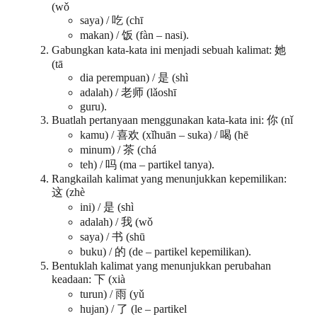
(wǒ
saya) / 吃 (chī
makan) / 饭 (fàn – nasi).
Gabungkan kata-kata ini menjadi sebuah kalimat: 她
(tā
dia perempuan) / 是 (shì
adalah) / 老师 (lǎoshī
guru).
Buatlah pertanyaan menggunakan kata-kata ini: 你 (nǐ
kamu) / 喜欢 (xǐhuān – suka) / 喝 (hē
minum) / 茶 (chá
teh) / 吗 (ma – partikel tanya).
Rangkailah kalimat yang menunjukkan kepemilikan:
这 (zhè
ini) / 是 (shì
adalah) / 我 (wǒ
saya) / 书 (shū
buku) / 的 (de – partikel kepemilikan).
Bentuklah kalimat yang menunjukkan perubahan
keadaan: 下 (xià
turun) / 雨 (yǔ
hujan) / 了 (le – partikel