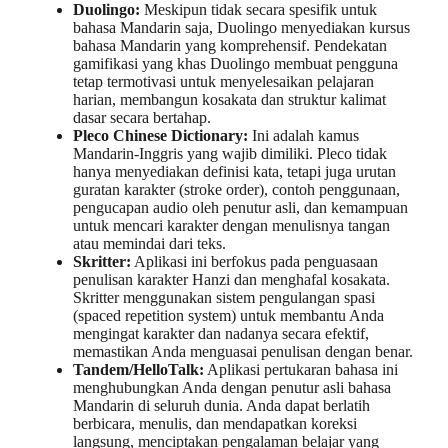
Duolingo:
Meskipun tidak secara spesifik untuk
bahasa Mandarin saja, Duolingo menyediakan kursus
bahasa Mandarin yang komprehensif. Pendekatan
gamifikasi yang khas Duolingo membuat pengguna
tetap termotivasi untuk menyelesaikan pelajaran
harian, membangun kosakata dan struktur kalimat
dasar secara bertahap.
Pleco Chinese Dictionary:
Ini adalah kamus
Mandarin-Inggris yang wajib dimiliki. Pleco tidak
hanya menyediakan definisi kata, tetapi juga urutan
guratan karakter (stroke order), contoh penggunaan,
pengucapan audio oleh penutur asli, dan kemampuan
untuk mencari karakter dengan menulisnya tangan
atau memindai dari teks.
Skritter:
Aplikasi ini berfokus pada penguasaan
penulisan karakter Hanzi dan menghafal kosakata.
Skritter menggunakan sistem pengulangan spasi
(spaced repetition system) untuk membantu Anda
mengingat karakter dan nadanya secara efektif,
memastikan Anda menguasai penulisan dengan benar.
Tandem/HelloTalk:
Aplikasi pertukaran bahasa ini
menghubungkan Anda dengan penutur asli bahasa
Mandarin di seluruh dunia. Anda dapat berlatih
berbicara, menulis, dan mendapatkan koreksi
langsung, menciptakan pengalaman belajar yang