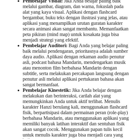
Pembelajar Visual:
Jika Anda belajar paling baik
melalui gambar, diagram, dan warna, fokuslah pada
alat yang kaya visual. Aplikasi dengan flashcard
bergambar, buku teks dengan ilustrasi yang jelas, atau
aplikasi yang menampilkan urutan guratan karakter
secara animasi akan sangat membantu. Memanfaatkan
peta pikiran (mind map) untuk kosakata juga bisa
menjadi strategi yang efektif.
Pembelajar Auditori:
Bagi Anda yang belajar paling
baik melalui pendengaran, prioritasnya adalah sumber
daya audio. Aplikasi dengan rekaman audio penutur
asli, podcast bahasa Mandarin, mendengarkan musik
atau menonton film berbahasa Mandarin dengan
subtitle, serta melakukan percakapan langsung dengan
penutur asli melalui aplikasi pertukaran bahasa akan
sangat bermanfaat.
Pembelajar Kinestetik:
Jika Anda belajar dengan
melakukan dan berinteraksi, carilah alat yang
memungkinkan Anda untuk aktif terlibat. Menulis
karakter Hanzi berulang kali, menggunakan flashcard
fisik, berpartisipasi dalam permainan peran (role-play)
berbahasa Mandarin, atau menggunakan aplikasi yang
memiliki banyak latihan interaktif dan sentuhan fisik
akan sangat cocok. Menggunakan papan tulis kecil
untuk menulis karakter juga bisa menjadi cara yang