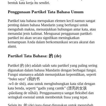
bentuk kata kerja itu sendiri.
Penggunaan Partikel Tata Bahasa Umum
Partikel tata bahasa merupakan elemen kecil namun sangat
penting dalam bahasa Mandarin yang berfungsi untuk
mengubah makna, menunjukkan hubungan antar kata, atau
menandai jenis kalimat. Menguasai penggunaan partikel-
partikel ini akan secara signifikan meningkatkan
kemampuan Anda dalam berkomunikasi secara akurat dan
alami.
Partikel Tata Bahasa: 的 (de)
Partikel 的 (de) adalah salah satu partikel yang paling sering
digunakan dalam bahasa Mandarin dengan berbagai fungsi.
Fungsi utamanya adalah menunjukkan kepemilikan, seperti
“buku saya” (我的书
-wǒ de shū), atau untuk menghubungkan kata sifat dengan
kata benda, seperti “gadis yang cantik” (漂亮的女孩
-piàoliang de nǚhái). Penggunaannya sangat fleksibel dan
seringkali esensial untuk membentuk frasa yang tepat.
Selain itu, 的 (de) juga dapat digunakan untuk mengubah