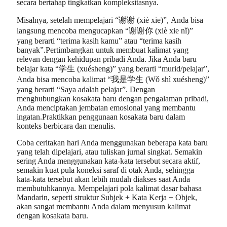
secara bertahap tingkatkan kompleksitasnya.
Misalnya, setelah mempelajari “谢谢 (xiè xie)”, Anda bisa
langsung mencoba mengucapkan “谢谢你 (xiè xie nǐ)”
yang berarti “terima kasih kamu” atau “terima kasih
banyak”.Pertimbangkan untuk membuat kalimat yang
relevan dengan kehidupan pribadi Anda. Jika Anda baru
belajar kata “学生 (xuésheng)” yang berarti “murid/pelajar”,
Anda bisa mencoba kalimat “我是学生 (Wǒ shì xuésheng)”
yang berarti “Saya adalah pelajar”. Dengan
menghubungkan kosakata baru dengan pengalaman pribadi,
Anda menciptakan jembatan emosional yang membantu
ingatan.Praktikkan penggunaan kosakata baru dalam
konteks berbicara dan menulis.
Coba ceritakan hari Anda menggunakan beberapa kata baru
yang telah dipelajari, atau tuliskan jurnal singkat. Semakin
sering Anda menggunakan kata-kata tersebut secara aktif,
semakin kuat pula koneksi saraf di otak Anda, sehingga
kata-kata tersebut akan lebih mudah diakses saat Anda
membutuhkannya. Mempelajari pola kalimat dasar bahasa
Mandarin, seperti struktur Subjek + Kata Kerja + Objek,
akan sangat membantu Anda dalam menyusun kalimat
dengan kosakata baru.