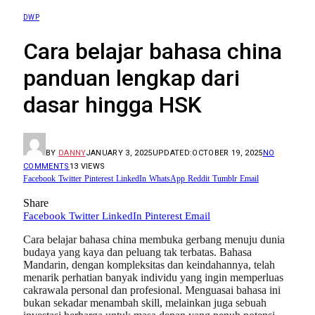
DWP
Cara belajar bahasa china
panduan lengkap dari
dasar hingga HSK
BY
DANNY
JANUARY 3, 2025
UPDATED:
OCTOBER 19, 2025
NO
COMMENTS
13
VIEWS
Facebook
Twitter
Pinterest
LinkedIn
WhatsApp
Reddit
Tumblr
Email
Share
Facebook
Twitter
LinkedIn
Pinterest
Email
Cara belajar bahasa china membuka gerbang menuju dunia
budaya yang kaya dan peluang tak terbatas. Bahasa
Mandarin, dengan kompleksitas dan keindahannya, telah
menarik perhatian banyak individu yang ingin memperluas
cakrawala personal dan profesional. Menguasai bahasa ini
bukan sekadar menambah skill, melainkan juga sebuah