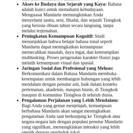
Akses ke Budaya dan Sejarah yang Kaya:
Bahasa
adalah kunci untuk memahami kebudayaan.
Menguasai Mandarin memungkinkan Anda
menyelami sastra, seni, filsafat, dan sejarah Tiongkok
yang berusia ribuan tahun secara langsung, tanpa
melalui terjemahan.
Peningkatan Kemampuan Kognitif:
Studi
menunjukkan bahwa belajar bahasa tonal seperti
Mandarin dapat meningkatkan kemampuan
memecahkan masalah, daya ingat, dan keterampilan
multitasking. Proses pengenalan karakter Hanzi juga
melatih kemampuan visual dan spasial.
Jaringan Sosial dan Profesional yang Meluas:
Berkomunikasi dalam Bahasa Mandarin membuka
kesempatan untuk membangun hubungan yang lebih
mendalam dengan penutur asli, baik dalam konteks
pertemanan, akademis, maupun bisnis, di Tiongkok
maupun di komunitas Tionghoa di seluruh dunia.
Pengalaman Perjalanan yang Lebih Mendalam:
Bagi Anda yang gemar menjelajah, kemampuan
berbahasa Mandarin akan sangat meningkatkan
pengalaman Anda saat berkunjung ke Tiongkok atau
negara-negara lain dengan populasi penutur Mandarin
yang signifikan, memungkinkan interaksi yang lebih
otentik dengan penduduk lokal.