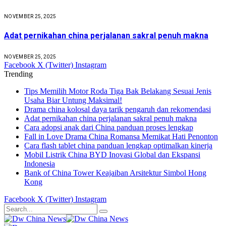
NOVEMBER 25, 2025
Adat pernikahan china perjalanan sakral penuh makna
NOVEMBER 25, 2025
Facebook
X (Twitter)
Instagram
Trending
Tips Memilih Motor Roda Tiga Bak Belakang Sesuai Jenis
Usaha Biar Untung Maksimal!
Drama china kolosal daya tarik pengaruh dan rekomendasi
Adat pernikahan china perjalanan sakral penuh makna
Cara adopsi anak dari China panduan proses lengkap
Fall in Love Drama China Romansa Memikat Hati Penonton
Cara flash tablet china panduan lengkap optimalkan kinerja
Mobil Listrik China BYD Inovasi Global dan Ekspansi
Indonesia
Bank of China Tower Keajaiban Arsitektur Simbol Hong
Kong
Facebook
X (Twitter)
Instagram