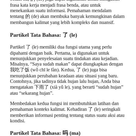
frasa kata kerja menjadi frasa benda, atau untuk
menekankan suatu informasi. Pemahaman mendalam
tentang 的 (de) akan membuka banyak kemungkinan dalam
membangun kalimat yang lebih kompleks dan nuansif.
Partikel Tata Bahasa: 了 (le)
Partikel 了 (le) memiliki dua fungsi utama yang perlu
dipahami dengan baik. Pertama, ia digunakan untuk
menunjukkan penyelesaian suatu tindakan atau kejadian.
Misalnya, “Saya sudah makan” dapat diungkapkan dengan
我吃了饭 (wǒ chī le fàn). Kedua, 了 (le) juga bisa
menunjukkan perubahan keadaan atau situasi yang baru.
Contohnya, jika tadinya tidak hujan lalu hujan, Anda bisa
mengatakan 下雨了 (xià yǔ le), yang berarti “sudah hujan”
atau “sekarang hujan”.
Membedakan kedua fungsi ini membutuhkan latihan dan
pemahaman konteks kalimat. Kehadiran 了 (le) seringkali
memberikan informasi penting tentang status suatu aksi atau
kondisi.
Partikel Tata Bahasa: 吗 (ma)