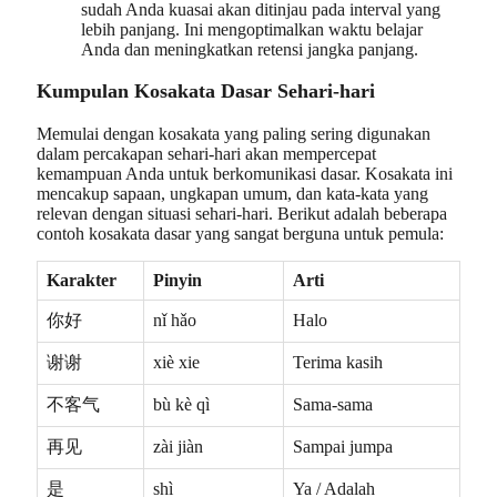
sudah Anda kuasai akan ditinjau pada interval yang
lebih panjang. Ini mengoptimalkan waktu belajar
Anda dan meningkatkan retensi jangka panjang.
Kumpulan Kosakata Dasar Sehari-hari
Memulai dengan kosakata yang paling sering digunakan
dalam percakapan sehari-hari akan mempercepat
kemampuan Anda untuk berkomunikasi dasar. Kosakata ini
mencakup sapaan, ungkapan umum, dan kata-kata yang
relevan dengan situasi sehari-hari. Berikut adalah beberapa
contoh kosakata dasar yang sangat berguna untuk pemula:
Karakter
Pinyin
Arti
你好
nǐ hǎo
Halo
谢谢
xiè xie
Terima kasih
不客气
bù kè qì
Sama-sama
再见
zài jiàn
Sampai jumpa
是
shì
Ya / Adalah