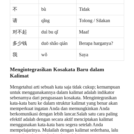
不
bù
Tidak
请
qǐng
Tolong / Silakan
对不起
duì bu qǐ
Maaf
多少钱
duō shǎo qián
Berapa harganya?
我
wǒ
Saya
Mengintegrasikan Kosakata Baru dalam
Kalimat
Mengetahui arti sebuah kata saja tidak cukup; kemampuan
untuk menggunakannya dalam kalimat adalah indikator
sebenarnya dari penguasaan kosakata. Mengintegrasikan
kata-kata baru ke dalam struktur kalimat yang benar akan
memperkuat ingatan Anda dan memungkinkan Anda
berkomunikasi dengan lebih lancar.Salah satu cara paling
efektif adalah dengan secara aktif menciptakan kalimat
menggunakan kata-kata baru segera setelah Anda
mempelajarinya. Mulailah dengan kalimat sederhana, lalu