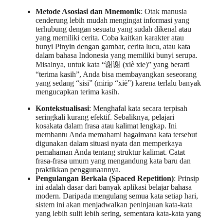
Metode Asosiasi dan Mnemonik
: Otak manusia
cenderung lebih mudah mengingat informasi yang
terhubung dengan sesuatu yang sudah dikenal atau
yang memiliki cerita. Coba kaitkan karakter atau
bunyi Pinyin dengan gambar, cerita lucu, atau kata
dalam bahasa Indonesia yang memiliki bunyi serupa.
Misalnya, untuk kata “谢谢 (xiè xie)” yang berarti
“terima kasih”, Anda bisa membayangkan seseorang
yang sedang “sisi” (mirip “xiè”) karena terlalu banyak
mengucapkan terima kasih.
Kontekstualisasi
: Menghafal kata secara terpisah
seringkali kurang efektif. Sebaliknya, pelajari
kosakata dalam frasa atau kalimat lengkap. Ini
membantu Anda memahami bagaimana kata tersebut
digunakan dalam situasi nyata dan memperkaya
pemahaman Anda tentang struktur kalimat. Catat
frasa-frasa umum yang mengandung kata baru dan
praktikkan penggunaannya.
Pengulangan Berkala (Spaced Repetition)
: Prinsip
ini adalah dasar dari banyak aplikasi belajar bahasa
modern. Daripada mengulang semua kata setiap hari,
sistem ini akan menjadwalkan peninjauan kata-kata
yang lebih sulit lebih sering, sementara kata-kata yang