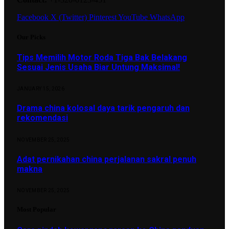
Facebook
X (Twitter)
Pinterest
YouTube
WhatsApp
Our Picks
Tips Memilih Motor Roda Tiga Bak Belakang
Sesuai Jenis Usaha Biar Untung Maksimal!
JANUARY 15, 2026
Drama china kolosal daya tarik pengaruh dan
rekomendasi
NOVEMBER 25, 2025
Adat pernikahan china perjalanan sakral penuh
makna
NOVEMBER 25, 2025
Most Popular