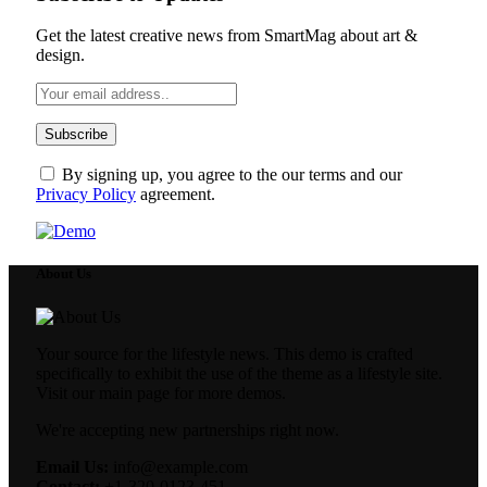
Get the latest creative news from SmartMag about art &
design.
By signing up, you agree to the our terms and our
Privacy Policy
agreement.
About Us
Your source for the lifestyle news. This demo is crafted
specifically to exhibit the use of the theme as a lifestyle site.
Visit our main page for more demos.
We're accepting new partnerships right now.
Email Us:
info@example.com
Contact:
+1-320-0123-451