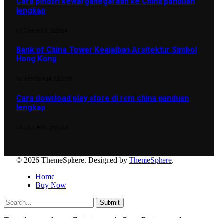
Cara pindah kewarganegaraan ke China panduan
lengkap
OCTOBER 23, 2025
84
Bank of China Tower Keajaiban Arsitektur Simbol
Hong Kong
NOVEMBER 24, 2025
59
Cara download play store di rom china panduan
lengkap
OCTOBER 21, 2025
53
© 2026 ThemeSphere. Designed by
ThemeSphere
.
Home
Buy Now
Submit