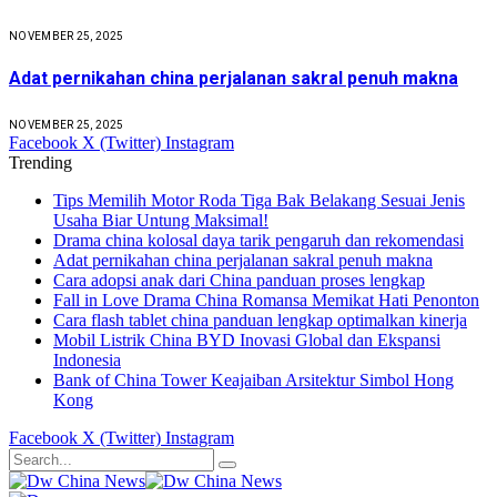
NOVEMBER 25, 2025
Adat pernikahan china perjalanan sakral penuh makna
NOVEMBER 25, 2025
Facebook
X (Twitter)
Instagram
Trending
Tips Memilih Motor Roda Tiga Bak Belakang Sesuai Jenis
Usaha Biar Untung Maksimal!
Drama china kolosal daya tarik pengaruh dan rekomendasi
Adat pernikahan china perjalanan sakral penuh makna
Cara adopsi anak dari China panduan proses lengkap
Fall in Love Drama China Romansa Memikat Hati Penonton
Cara flash tablet china panduan lengkap optimalkan kinerja
Mobil Listrik China BYD Inovasi Global dan Ekspansi
Indonesia
Bank of China Tower Keajaiban Arsitektur Simbol Hong
Kong
Facebook
X (Twitter)
Instagram