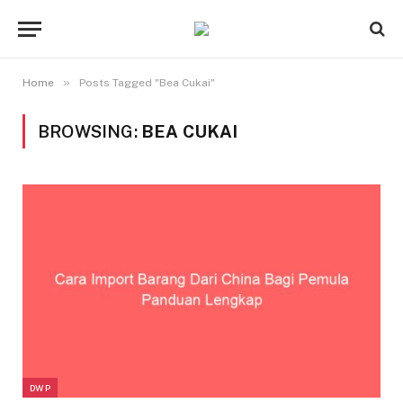
»
Home
Posts Tagged "Bea Cukai"
BROWSING:
BEA CUKAI
DWP