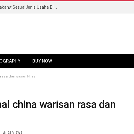
Tips Memilih Motor Roda Tiga Bak Belakang Sesuai Jenis Usaha Biar Untung Maksimal!
OGRAPHY
BUY NOW
rasa dan sajian khas
al china warisan rasa dan
28
VIEWS