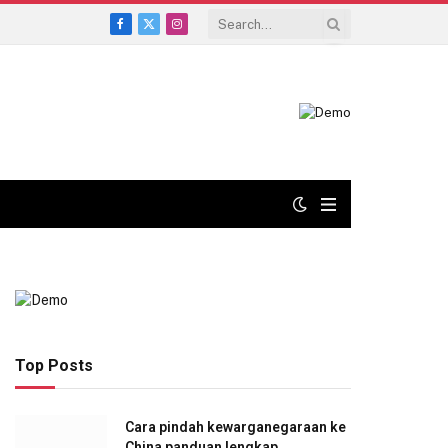
Facebook
X
Instagram
(Twitter)
Top Posts
Cara pindah kewarganegaraan ke
China panduan lengkap