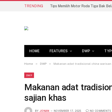
TRENDING
HOME
FEATURES
DWP
TYP
»
»
Home
DWP
Makanan adat tradisional china warisan 
DWP
Makanan adat tradision
sajian khas
BY
JONAN
NOVEMBER 17, 2025
NO COMMENTS