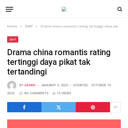
»
»
Home
DWP
Drama china romantis rating tertinggi daya pikat tak tertandingi
DWP
Drama china romantis rating
tertinggi daya pikat tak
tertandingi
BY
DANNY
JANUARY 9, 2025
UPDATED:
OCTOBER 19,
2025
NO COMMENTS
15
VIEWS