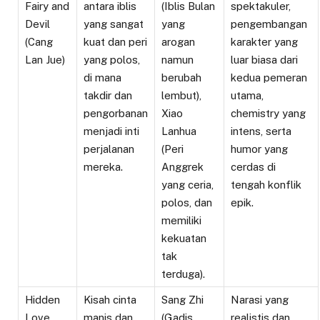
Fairy and
antara iblis
(Iblis Bulan
spektakuler,
Devil
yang sangat
yang
pengembangan
(Cang
kuat dan peri
arogan
karakter yang
Lan Jue)
yang polos,
namun
luar biasa dari
di mana
berubah
kedua pemeran
takdir dan
lembut),
utama,
pengorbanan
Xiao
chemistry yang
menjadi inti
Lanhua
intens, serta
perjalanan
(Peri
humor yang
mereka.
Anggrek
cerdas di
yang ceria,
tengah konflik
polos, dan
epik.
memiliki
kekuatan
tak
terduga).
Hidden
Kisah cinta
Sang Zhi
Narasi yang
Love
manis dan
(Gadis
realistis dan