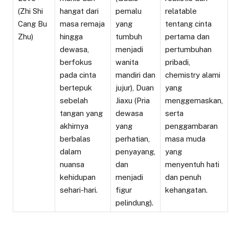
(Zhi Shi
hangat dari
pemalu
relatable
Cang Bu
masa remaja
yang
tentang cinta
Zhu)
hingga
tumbuh
pertama dan
dewasa,
menjadi
pertumbuhan
berfokus
wanita
pribadi,
pada cinta
mandiri dan
chemistry alami
bertepuk
jujur), Duan
yang
sebelah
Jiaxu (Pria
menggemaskan,
tangan yang
dewasa
serta
akhirnya
yang
penggambaran
berbalas
perhatian,
masa muda
dalam
penyayang,
yang
nuansa
dan
menyentuh hati
kehidupan
menjadi
dan penuh
sehari-hari.
figur
kehangatan.
pelindung).