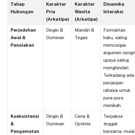
Tahap
Karakter
Karakter
Dinamika
Hubungan
Pria
Wanita
Interaksi
(Arketipe)
(Arketipe)
Perjodohan
Dingin &
Mandiri &
Formalitas
Awal &
Dominan
Tegas
kaku, saling
Penolakan
mencurigai,
argumen sengit
upaya saling
menghindari.
Terkadang ada
perjanjian
rahasia untuk
pura-pura
menikah.
Koeksistensi
Dingin &
Ceria &
Terpaksa
&
Dominan
Optimis
tinggal
Pengamatan
bersama, mulai