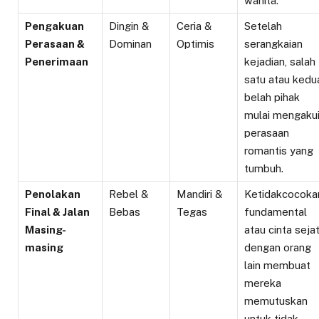
wanita.
Pengakuan
Dingin &
Ceria &
Setelah
Perasaan &
Dominan
Optimis
serangkaian
Penerimaan
kejadian, salah
satu atau kedu
belah pihak
mulai mengaku
perasaan
romantis yang
tumbuh.
Penolakan
Rebel &
Mandiri &
Ketidakcocoka
Final & Jalan
Bebas
Tegas
fundamental
Masing-
atau cinta sejat
masing
dengan orang
lain membuat
mereka
memutuskan
untuk tidak