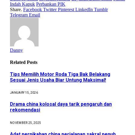
Indah Kapuk
Perbankan PIK
Share.
Facebook
Twitter
Pinterest
LinkedIn
Tumblr
Telegram
Email
Danny
Related
Posts
Tips Memilih Motor Roda Tiga Bak Belakang
Sesuai Jenis Usaha Biar Untung Maksimal!
JANUARY 15, 2026
Drama china kolosal daya tarik pengaruh dan
rekomendasi
NOVEMBER 25, 2025
Adat pernikahan china perjalanan sakral penuh