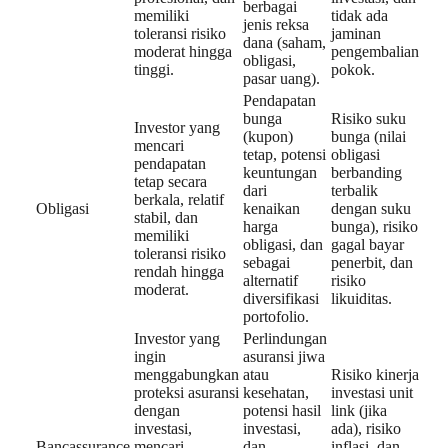
berbagai
memiliki
tidak ada
jenis reksa
toleransi risiko
jaminan
dana (saham,
moderat hingga
pengembalian
obligasi,
tinggi.
pokok.
pasar uang).
Pendapatan
bunga
Risiko suku
Investor yang
(kupon)
bunga (nilai
mencari
tetap, potensi
obligasi
pendapatan
keuntungan
berbanding
tetap secara
dari
terbalik
berkala, relatif
Obligasi
kenaikan
dengan suku
stabil, dan
harga
bunga), risiko
memiliki
obligasi, dan
gagal bayar
toleransi risiko
sebagai
penerbit, dan
rendah hingga
alternatif
risiko
moderat.
diversifikasi
likuiditas.
portofolio.
Investor yang
Perlindungan
ingin
asuransi jiwa
menggabungkan
atau
Risiko kinerja
proteksi asuransi
kesehatan,
investasi unit
dengan
potensi hasil
link (jika
investasi,
investasi,
ada), risiko
Bancassurance
mencari
dan
inflasi, dan