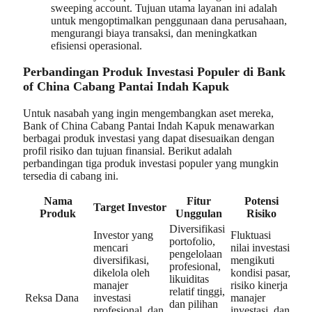
sweeping account. Tujuan utama layanan ini adalah
untuk mengoptimalkan penggunaan dana perusahaan,
mengurangi biaya transaksi, dan meningkatkan
efisiensi operasional.
Perbandingan Produk Investasi Populer di Bank
of China Cabang Pantai Indah Kapuk
Untuk nasabah yang ingin mengembangkan aset mereka,
Bank of China Cabang Pantai Indah Kapuk menawarkan
berbagai produk investasi yang dapat disesuaikan dengan
profil risiko dan tujuan finansial. Berikut adalah
perbandingan tiga produk investasi populer yang mungkin
tersedia di cabang ini.
Nama
Fitur
Potensi
Target Investor
Produk
Unggulan
Risiko
Diversifikasi
Investor yang
Fluktuasi
portofolio,
mencari
nilai investasi
pengelolaan
diversifikasi,
mengikuti
profesional,
dikelola oleh
kondisi pasar,
likuiditas
manajer
risiko kinerja
relatif tinggi,
Reksa Dana
investasi
manajer
dan pilihan
profesional, dan
investasi, dan