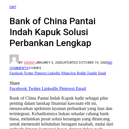
DWP
Bank of China Pantai
Indah Kapuk Solusi
Perbankan Lengkap
BY
DANNY
JANUARY 5, 2025
UPDATED:
OCTOBER 19, 2025
NO
COMMENTS
3
VIEWS
Facebook
Twitter
Pinterest
LinkedIn
WhatsApp
Reddit
Tumblr
Email
Share
Facebook
Twitter
LinkedIn
Pinterest
Email
Bank of China Pantai Indah Kapuk hadir sebagai pilar
penting dalam lanskap finansial kawasan elit ini,
menawarkan spektrum layanan perbankan yang luas dan
terintegrasi. Kehadirannya bukan sekadar cabang bank
biasa, melainkan pusat solusi keuangan yang dirancang
untuk memenuhi kebutuhan beragam nasabah, mulai dari