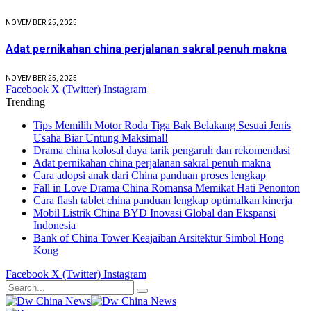
NOVEMBER 25, 2025
Adat pernikahan china perjalanan sakral penuh makna
NOVEMBER 25, 2025
Facebook
X (Twitter)
Instagram
Trending
Tips Memilih Motor Roda Tiga Bak Belakang Sesuai Jenis
Usaha Biar Untung Maksimal!
Drama china kolosal daya tarik pengaruh dan rekomendasi
Adat pernikahan china perjalanan sakral penuh makna
Cara adopsi anak dari China panduan proses lengkap
Fall in Love Drama China Romansa Memikat Hati Penonton
Cara flash tablet china panduan lengkap optimalkan kinerja
Mobil Listrik China BYD Inovasi Global dan Ekspansi
Indonesia
Bank of China Tower Keajaiban Arsitektur Simbol Hong
Kong
Facebook
X (Twitter)
Instagram