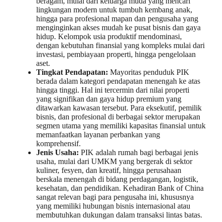
beragam, mulai dari keluarga muda yang mencari
lingkungan modern untuk tumbuh kembang anak,
hingga para profesional mapan dan pengusaha yang
menginginkan akses mudah ke pusat bisnis dan gaya
hidup. Kelompok usia produktif mendominasi,
dengan kebutuhan finansial yang kompleks mulai dari
investasi, pembiayaan properti, hingga pengelolaan
aset.
Tingkat Pendapatan:
Mayoritas penduduk PIK
berada dalam kategori pendapatan menengah ke atas
hingga tinggi. Hal ini tercermin dari nilai properti
yang signifikan dan gaya hidup premium yang
ditawarkan kawasan tersebut. Para eksekutif, pemilik
bisnis, dan profesional di berbagai sektor merupakan
segmen utama yang memiliki kapasitas finansial untuk
memanfaatkan layanan perbankan yang
komprehensif.
Jenis Usaha:
PIK adalah rumah bagi berbagai jenis
usaha, mulai dari UMKM yang bergerak di sektor
kuliner, fesyen, dan kreatif, hingga perusahaan
berskala menengah di bidang perdagangan, logistik,
kesehatan, dan pendidikan. Kehadiran Bank of China
sangat relevan bagi para pengusaha ini, khususnya
yang memiliki hubungan bisnis internasional atau
membutuhkan dukungan dalam transaksi lintas batas.